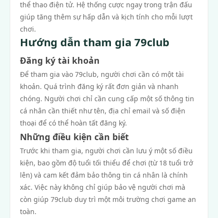
thể thao điện tử. Hệ thống cược ngay trong trận đấu
giúp tăng thêm sự hấp dẫn và kịch tính cho mỗi lượt
chơi.
Hướng dẫn tham gia 79club
Đăng ký tài khoản
Để tham gia vào 79club, người chơi cần có một tài
khoản. Quá trình đăng ký rất đơn giản và nhanh
chóng. Người chơi chỉ cần cung cấp một số thông tin
cá nhân cần thiết như tên, địa chỉ email và số điện
thoại để có thể hoàn tất đăng ký.
Những điều kiện cần biết
Trước khi tham gia, người chơi cần lưu ý một số điều
kiện, bao gồm độ tuổi tối thiểu để chơi (từ 18 tuổi trở
lên) và cam kết đảm bảo thông tin cá nhân là chính
xác. Việc này không chỉ giúp bảo vệ người chơi mà
còn giúp 79club duy trì một môi trường chơi game an
toàn.