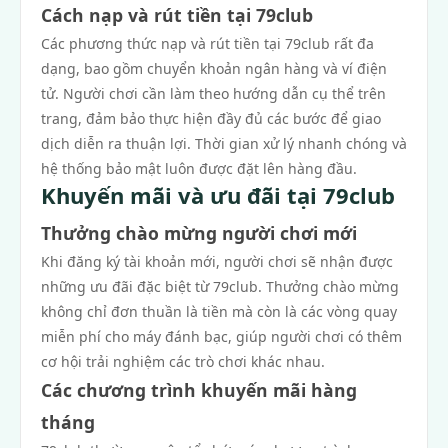
Cách nạp và rút tiền tại 79club
Các phương thức nạp và rút tiền tại 79club rất đa
dạng, bao gồm chuyển khoản ngân hàng và ví điện
tử. Người chơi cần làm theo hướng dẫn cụ thể trên
trang, đảm bảo thực hiện đầy đủ các bước để giao
dịch diễn ra thuận lợi. Thời gian xử lý nhanh chóng và
hệ thống bảo mật luôn được đặt lên hàng đầu.
Khuyến mãi và ưu đãi tại 79club
Thưởng chào mừng người chơi mới
Khi đăng ký tài khoản mới, người chơi sẽ nhận được
những ưu đãi đặc biệt từ 79club. Thưởng chào mừng
không chỉ đơn thuần là tiền mà còn là các vòng quay
miễn phí cho máy đánh bạc, giúp người chơi có thêm
cơ hội trải nghiệm các trò chơi khác nhau.
Các chương trình khuyến mãi hàng
tháng