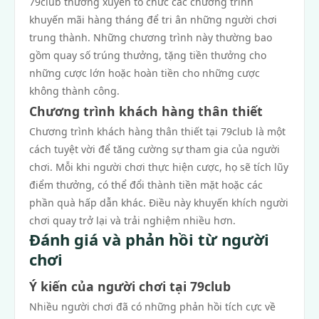
79club thường xuyên tổ chức các chương trình
khuyến mãi hàng tháng để tri ân những người chơi
trung thành. Những chương trình này thường bao
gồm quay số trúng thưởng, tặng tiền thưởng cho
những cược lớn hoặc hoàn tiền cho những cược
không thành công.
Chương trình khách hàng thân thiết
Chương trình khách hàng thân thiết tại 79club là một
cách tuyệt vời để tăng cường sự tham gia của người
chơi. Mỗi khi người chơi thực hiện cược, họ sẽ tích lũy
điểm thưởng, có thể đổi thành tiền mặt hoặc các
phần quà hấp dẫn khác. Điều này khuyến khích người
chơi quay trở lại và trải nghiệm nhiều hơn.
Đánh giá và phản hồi từ người
chơi
Ý kiến của người chơi tại 79club
Nhiều người chơi đã có những phản hồi tích cực về