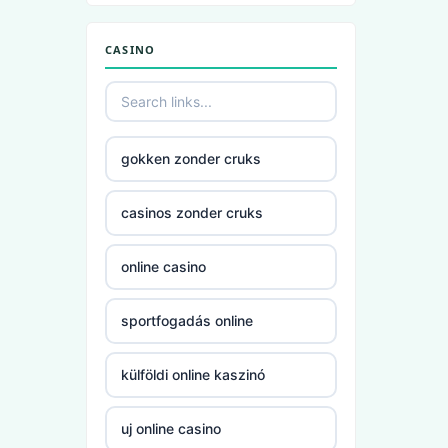
casinos
CASINO
No KYC casinos UK
non gamstop
casinos
No KYC casinos UK
non gamstop
gokken zonder cruks
casinos
23wwin
casinos zonder cruks
non gamstop
casino norge
casinos
online casino
casino utan spelpaus
i9bet com
sportfogadás online
casino utan spelpaus
alo 789
külföldi online kaszinó
lc88
loto 188
uj online casino
tr88