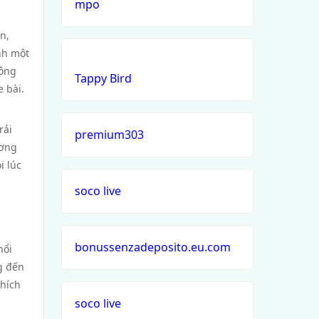
mpo
n,
nh một
công
Tappy Bird
 bài.
rải
premium303
ương
i lúc
soco live
bonussenzadeposito.eu.com
nổi
g đến
khích
soco live