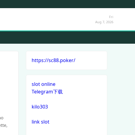
Fri
Aug 7, 2026
https://sc88.poker/
slot online
Telegram下载
kilo303
ao
link slot
tte,