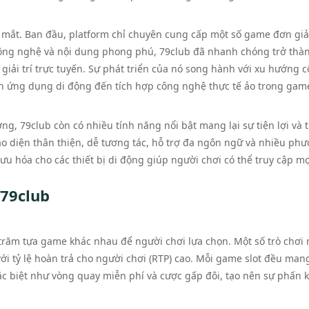
ra mắt. Ban đầu, platform chỉ chuyên cung cấp một số game đơn giả
ông nghệ và nội dung phong phú, 79club đã nhanh chóng trở thà
giải trí trực tuyến. Sự phát triển của nó song hành với xu hướng 
iển ứng dụng di động đến tích hợp công nghệ thực tế ảo trong game
g, 79club còn có nhiều tính năng nổi bật mang lại sự tiện lợi và t
ao diện thân thiện, dễ tương tác, hỗ trợ đa ngôn ngữ và nhiều ph
ưu hóa cho các thiết bị di động giúp người chơi có thể truy cập mọ
 79club
g trăm tựa game khác nhau để người chơi lựa chọn. Một số trò chơi 
ới tỷ lệ hoàn trả cho người chơi (RTP) cao. Mỗi game slot đều man
c biệt như vòng quay miễn phí và cược gấp đôi, tạo nên sự phấn 