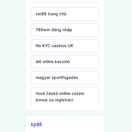
xin88 trang chủ
non gamstop
casinos
789win đăng nhập
non gamstop
casinos
No KYC casinos UK
non gamstop
élő online kaszinó
casinos
magyar sportfogadás
non gamstop
casinos
nové české online casino
bonus za registraci
non gamstop
casinos
mezinárodní online casino
kp88
non gamstop
online casino zahranicni