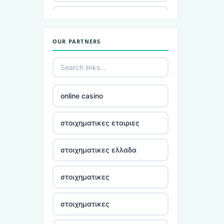
789win đăng nhập
élő kaszinó
32win
b29 com
OUR PARTNERS
nyerőgépek
svensk casino
card game with
rewards
mobil kaszinó magyarország
utländska casino
UU88 Love
online casino
kripto kaszinó befizetés
svensk casino
nélküli bónusz
abc8
στοιχηματικες εταιριες
online casino
online casino
best online
στοιχηματικες ελλαδα
casino utan spelpaus
casinos
sázkové kanceláře
στοιχηματικες
svensk casino
zowin
top nhà cái tặng tiền
phonet.com.co
στοιχηματικες
casino utan spelpaus
https://888b2.co.com/