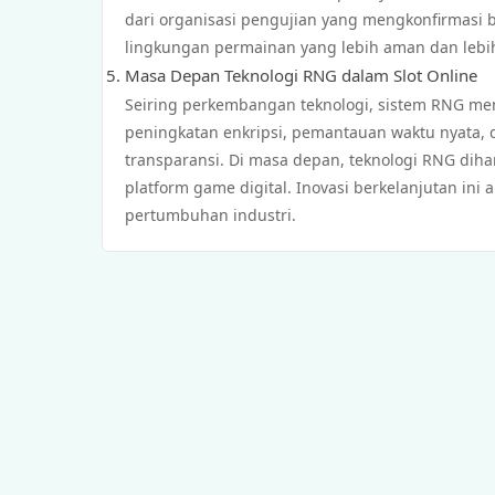
dari organisasi pengujian yang mengkonfirmasi
lingkungan permainan yang lebih aman dan lebih
Masa Depan Teknologi RNG dalam Slot Online
Seiring perkembangan teknologi, sistem RNG m
peningkatan enkripsi, pemantauan waktu nyata, d
transparansi. Di masa depan, teknologi RNG dih
platform game digital. Inovasi berkelanjutan in
pertumbuhan industri.