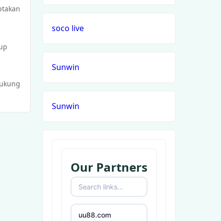
ptakan
soco live
up
Sunwin
a
dukung
Sunwin
Our Partners
uu88.com