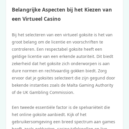
Belangrijke Aspecten bij het Kiezen van
een Virtueel Casino
Bij het selecteren van een virtueel goksite is het van
groot belang om de licentie en voorschriften te
controleren. Een respectabel goksite heeft een
geldige licentie van een erkende autoriteit. Dit biedt
zekerheid dat het goksite zich onderworpen is aan
dure normen en rechtvaardig gokken biedt. Zorg
ervoor dat je goksites selecteert die zijn gegund door
bekende instanties zoals de Malta Gaming Authority
of de UK Gambling Commission.
Een tweede essentiële factor is de spelvariëteit die
het online goksite aanbiedt. Kijk of het
gebruikersomgeving een breed spectrum aan games
heeft, zoals gokkasten, casino tafelspellen en live