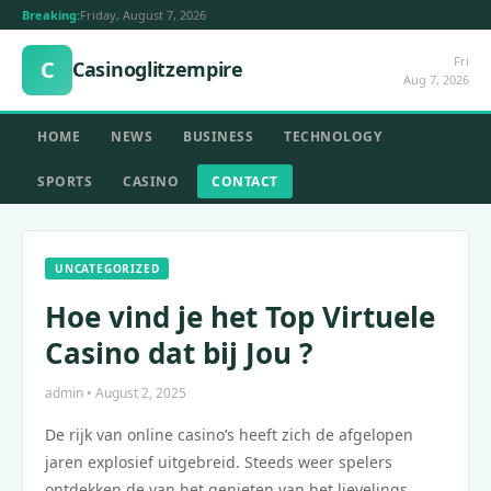
Breaking:
Friday, August 7, 2026
Fri
C
Casinoglitzempire
Aug 7, 2026
HOME
NEWS
BUSINESS
TECHNOLOGY
SPORTS
CASINO
CONTACT
UNCATEGORIZED
Hoe vind je het Top Virtuele
Casino dat bij Jou ?
admin • August 2, 2025
De rijk van online casino’s heeft zich de afgelopen
jaren explosief uitgebreid. Steeds weer spelers
ontdekken de van het genieten van het lievelings