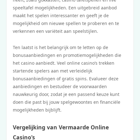
speeltafel mogelijkheden. Een uitgebreid aanbod
maakt het spelen interessanter en geeft je de
mogelijkheid om nieuwe spellen te proberen en te
verkennen een variëteit aan speelstijlen.
Ten laatst is het belangrijk om te letten op de
bonusaanbiedingen en promotiemogelijkheden die
het casino aanbiedt. Veel online casino’s trekken
startende spelers aan met verleidelijk
bonusaanbiedingen of gratis spins. Evalueer deze
aanbiedingen en bestudeer de voorwaarden
nauwkeurig door, zodat je een passend keuze kunt
doen die past bij jouw spelgewoontes en financiële
mogelijkheden bijblijft.
Vergelijking van Vermaarde Online
Casino’s