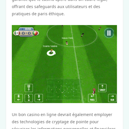
offrant des safeguards aux utilisateurs et des
pratiques de paris éthique.
Un bon casino en ligne devrait également employer
des technologies de cryptage de pointe pour
sécuriser les informations personnelles et financières