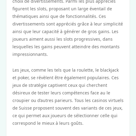
choix de divertissements. Parmi les plus appréciés
figurent les slots, proposant un large éventail de
thématiques ainsi que de fonctionnalités. Ces
divertissements sont appréciés grâce à leur simplicité
ainsi que leur capacité à générer de gros gains. Les
joueurs aiment aussi les slots progressives, dans
lesquelles les gains peuvent atteindre des montants
impressionnants.
Les jeux, comme les tels que la roulette, le blackjack
et poker, se révèlent être également populaires. Ces
jeux de stratégie captivent ceux qui cherchent
désireux de tester leurs compétences face au le
croupier ou d’autres parieurs. Tous les casinos virtuels
de Suisse proposent souvent des variants de ces jeux,
ce qui permet aux joueurs de sélectionner celle qui
correspond le mieux à leurs goûts.