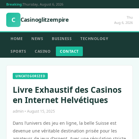
Breaking:
Thursday, August 6, 2026
Thu
C
Casinoglitzempire
Aug 6, 2026
HOME
NEWS
BUSINESS
TECHNOLOGY
SPORTS
CASINO
CONTACT
UNCATEGORIZED
Livre Exhaustif des Casinos
en Internet Helvétiques
admin • August 15, 2025
Dans l’univers des jeu en ligne, la belle Suisse est
devenue une véritable destination prisée pour les
amateurs de jeux d’argent. Avec une régulation stricte