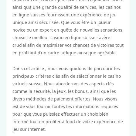
ainsi qu’à une grande qualité de services, les casinos
en ligne suisses fournissent une expérience de jeu
unique ainsi sécurisée. Que vous être un joueur
novice ou un expert en quête de nouvelles sensations,
choisir le meilleur casino en ligne suisse s’avère
crucial afin de maximiser vos chances de victoires tout
en profitant d’un cadre ludique ainsi que agréable.
Dans cet article , nous vous guidons de parcourir les
principaux critères clés afin de sélectionner le casino
virtuels suisse. Nous aborderons des aspects clés
comme la sécurité, la jeux, les bonus, ainsi que les
divers méthodes de paiement offertes. Nous visons
est de vous fournir toutes les informations requises
pour que vous puissiez effectuer un choix bien
informé tout en profiter à fond de votre expérience de
jeu sur Internet.