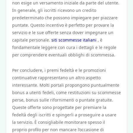
non esige un versamento iniziale da parte del utente.
In generale, gli iscritti ricevono un credito
predeterminato che possono impiegare per piazzare
puntate. Questo incentivo è perfetto per provare la
servizio e le sue offerte senza dover impegnare un
capitale personale.
siti scommesse italiani
, è
fondamentale leggere con cura i dettagli e le regole
per comprendere eventuali obblighi di scommessa.
Per concludere, i premi fedeltà e le promozioni
continuative rappresentano un altro aspetto
interessante. Molti portali propongono puntualmente
bonus a utenti fedeli, come restituzioni su scommesse
perse, bonus sulle rifornimenti o puntate gratuite.
Queste offerte sono progettate per premiare la
fedeltà degli iscritti e spingerli a proseguire a usare
la servizio. È consigliabile monitorare spesso il
proprio profilo per non mancare l’occasione di