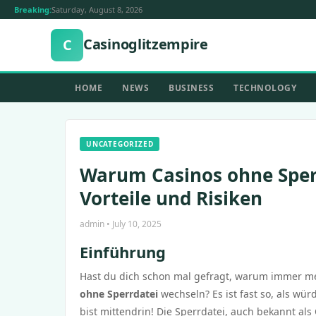
Breaking:
Saturday, August 8, 2026
Casinoglitzempire
C
HOME
NEWS
BUSINESS
TECHNOLOGY
UNCATEGORIZED
Warum Casinos ohne Sper
Vorteile und Risiken
admin • July 10, 2025
Einführung
Hast du dich schon mal gefragt, warum immer m
ohne Sperrdatei
wechseln? Es ist fast so, als wür
bist mittendrin! Die Sperrdatei, auch bekannt als 