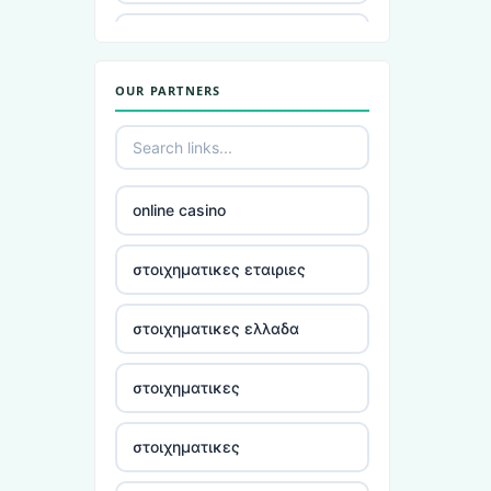
789win đăng nhập
élő kaszinó
32win
b29 com
OUR PARTNERS
nyerőgépek
svensk casino
card game with
rewards
mobil kaszinó magyarország
utländska casino
UU88 Love
online casino
kripto kaszinó befizetés
svensk casino
nélküli bónusz
abc8
στοιχηματικες εταιριες
online casino
online casino
best online
στοιχηματικες ελλαδα
casino utan spelpaus
casinos
sázkové kanceláře
στοιχηματικες
svensk casino
zowin
top nhà cái tặng tiền
phonet.com.co
στοιχηματικες
casino utan spelpaus
https://888b2.co.com/