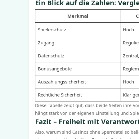
Ein Blick auf die Zahlen: Verg
Merkmal
C
Spielerschutz
Hoch
Zugang
Regulie
Datenschutz
Zentral,
Bonusangebote
Regleme
Auszahlungssicherheit
Hoch
Rechtliche Sicherheit
Klar ge
Diese Tabelle zeigt gut, dass beide Seiten ihre V
hängt stark von der eigenen Einstellung und Spie
Fazit – Freiheit mit Verantwo
Also, warum sind Casinos ohne Sperrdatei so beli