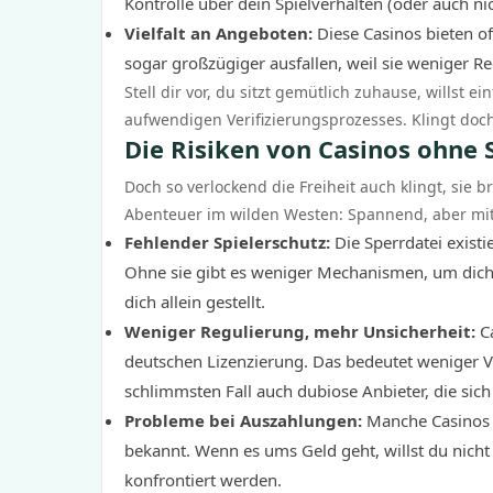
Kontrolle über dein Spielverhalten (oder auch ni
Vielfalt an Angeboten:
Diese Casinos bieten of
sogar großzügiger ausfallen, weil sie weniger R
Stell dir vor, du sitzt gemütlich zuhause, willst 
aufwendigen Verifizierungsprozesses. Klingt doch
Die Risiken von Casinos ohne S
Doch so verlockend die Freiheit auch klingt, sie b
Abenteuer im wilden Westen: Spannend, aber mit
Fehlender Spielerschutz:
Die Sperrdatei existi
Ohne sie gibt es weniger Mechanismen, um dich 
dich allein gestellt.
Weniger Regulierung, mehr Unsicherheit:
Ca
deutschen Lizenzierung. Das bedeutet weniger Ve
schlimmsten Fall auch dubiose Anbieter, die sic
Probleme bei Auszahlungen:
Manche Casinos o
bekannt. Wenn es ums Geld geht, willst du nicht
konfrontiert werden.