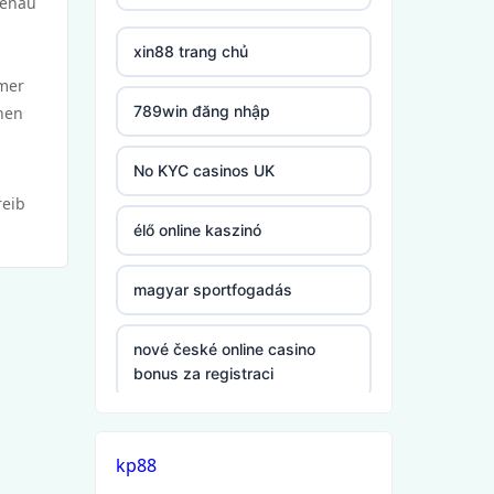
 genau
xin88 trang chủ
non gamstop
casinos
mmer
789win đăng nhập
chen
non gamstop
casinos
No KYC casinos UK
reib
non gamstop
élő online kaszinó
casinos
magyar sportfogadás
non gamstop
casinos
nové české online casino
bonus za registraci
non gamstop
casinos
mezinárodní online casino
kp88
non gamstop
online casino zahranicni