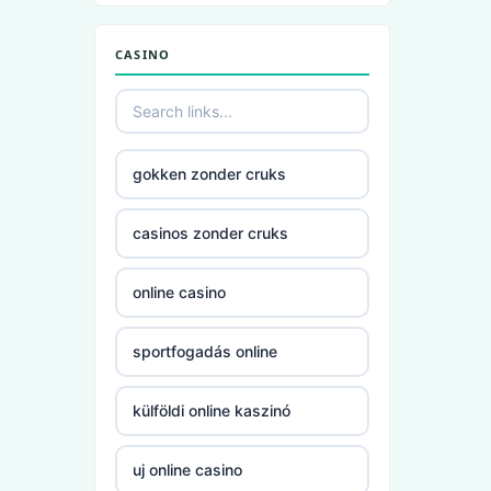
casinos
CASINO
No KYC casinos UK
non gamstop
casinos
No KYC casinos UK
non gamstop
gokken zonder cruks
casinos
23wwin
casinos zonder cruks
non gamstop
casino norge
casinos
online casino
casino utan spelpaus
i9bet com
sportfogadás online
casino utan spelpaus
alo 789
külföldi online kaszinó
lc88
loto 188
uj online casino
tr88