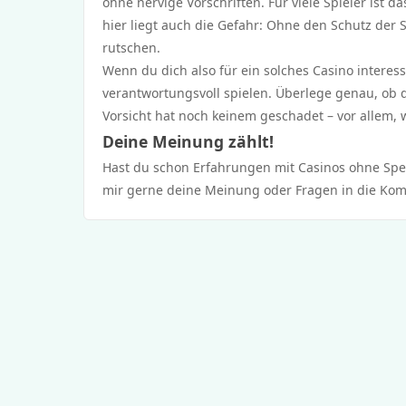
ohne nervige Vorschriften. Für viele Spieler ist d
hier liegt auch die Gefahr: Ohne den Schutz der S
rutschen.
Wenn du dich also für ein solches Casino interes
verantwortungsvoll spielen. Überlege genau, ob dir
Vorsicht hat noch keinem geschadet – vor allem,
Deine Meinung zählt!
Hast du schon Erfahrungen mit Casinos ohne Spe
mir gerne deine Meinung oder Fragen in die Kom